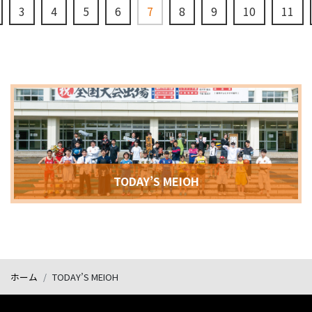
3
4
5
6
7
8
9
10
11
（現在のページ）
TODAY’S MEIOH
ホーム
TODAY’S MEIOH