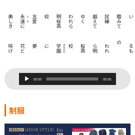
美
き
永遠
友愛
校
わ
れ
ら
明
桜
高
く
睦
み
て
試
練
越
え
て
ゆ
い
とわ
に
し
け
に夢
花
と
咲
学園
まなびや
校
わ
れ
ら
明
桜
高
の
音
00:00
00:00
声
プ
レ
ー
制服
ヤ
ー