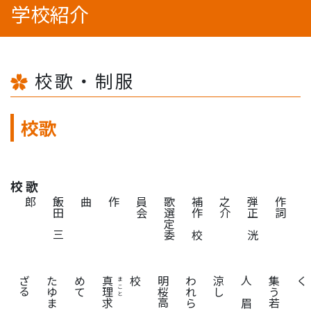
学校紹介
校歌・制服
校歌
校 歌
郎
作曲
飯
田
三
会
補
作
校
歌
選
定
委
員
介
作
詞
弾
正
洸
之
る
め
た
ざ
真理
校
わ
れ
ら
明
桜
高
し
集
う
若
人
眉
涼
く
まこと
求
て
ゆ
ま