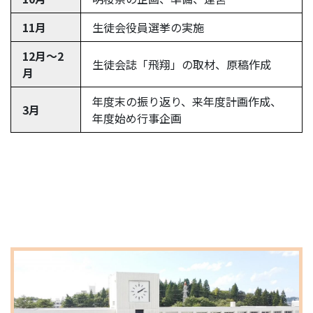
11月
生徒会役員選挙の実施
12月〜2
生徒会誌「飛翔」の取材、原稿作成
月
年度末の振り返り、来年度計画作成、
3月
年度始め行事企画