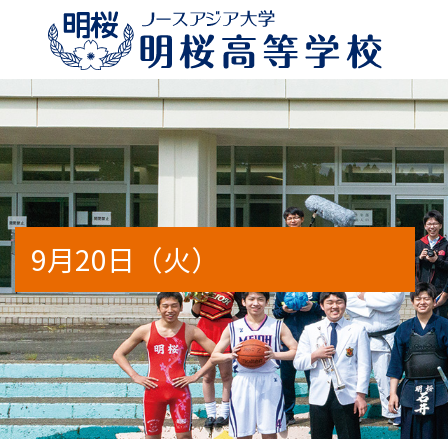
校長のメッセージ
特別進学コースα
年間行事予定
学校案内2026
進路状況
明桜高
特別進
部活動
WEB
出身地
9月20日（火）
アクセスマップ
人間科学コース（通信制）
スクールバス時刻表