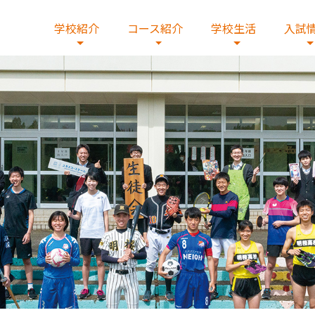
学校紹介
コース紹介
学校生活
入試
校の歴史
学コースβ
出願・入試要項・出願書類
情報
校歌・制服
デジタルコース
国際交流
施設紹介
文理コース
在校生の皆様