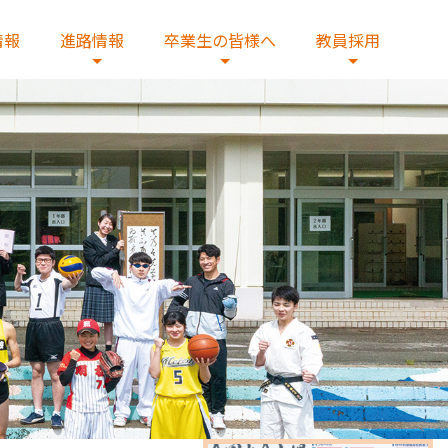
情報
進路情報
卒業生の皆様へ
教員採用
へ
教員の紹介
総合研究コース
証明書発行