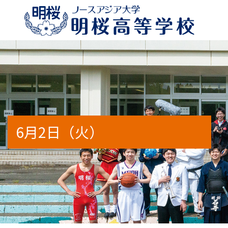
校長のメッセージ
特別進学コースα
年間行事予定
学校案内2026
進路状況
明桜高
特別進
部活動
WEB
出身地
6月2日（火）
アクセスマップ
人間科学コース（通信制）
スクールバス時刻表