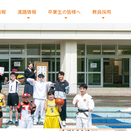
情報
進路情報
卒業生の皆様へ
教員採用
へ
教員の紹介
総合研究コース
証明書発行