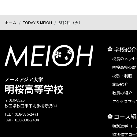
ホーム
TODAY’S MEIOH
6月2日（火）
学校紹介
校長のメッセ
明桜高校の歴
校歌・制服
ノースアジア大学
施設紹介
明桜高等学校
教員の紹介
〒010-8525
アクセスマッ
秋田県秋田市下北手桜守沢8-1
TEL：
018-836-2471
コース紹
FAX：
018-836-2494
特別進学コー
特別進学コー