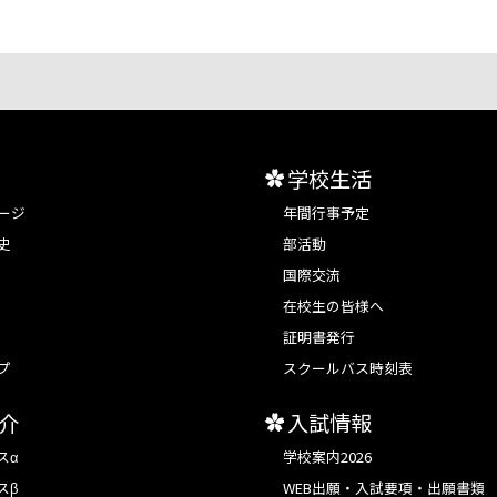
学校生活
ージ
年間行事予定
史
部活動
国際交流
在校生の皆様へ
証明書発行
プ
スクールバス時刻表
介
入試情報
スα
学校案内2026
スβ
WEB出願・入試要項・出願書類