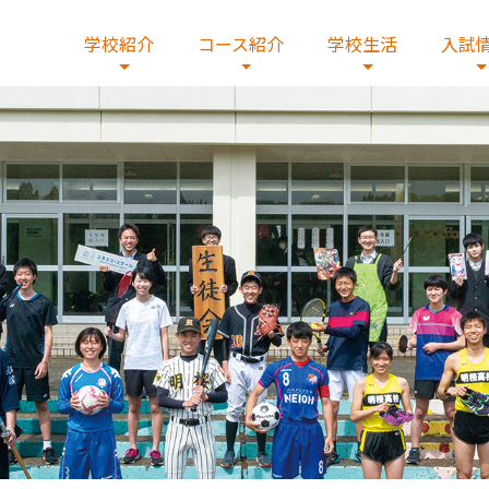
学校紹介
コース紹介
学校生活
入試
校の歴史
学コースβ
出願・入試要項・出願書類
情報
校歌・制服
デジタルコース
国際交流
施設紹介
文理コース
在校生の皆様