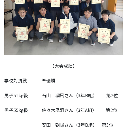
【大会成績】
学校対抗戦 準優勝
男子51kg級 石山 凛飛さん（3年B組） 第2位
男子55kg級 佐々木凰雅さん（3年A組） 第2位
安田 朝陽さん（3年B組） 第3位