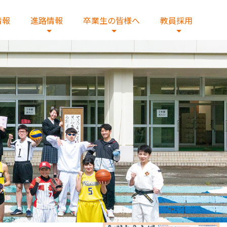
情報
進路情報
卒業生の皆様へ
教員採用
へ
教員の紹介
総合研究コース
証明書発行