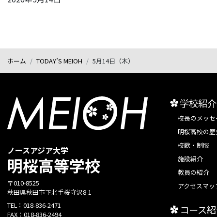
ホーム
TODAY’S MEIOH
5月14日（木）
学校紹介
校長のメッセ
明桜高校の歴
校歌・制服
ノースアジア大学
施設紹介
明桜高等学校
教員の紹介
〒010-8525
アクセスマッ
秋田県秋田市下北手桜守沢8-1
TEL：
018-836-2471
コース紹
FAX：
018-836-2494