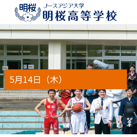
校長のメッセージ
特別進学コースα
年間行事予定
学校案内2026
進路状況
明桜高
特別進
部活動
WEB
出身地
5月14日（木）
アクセスマップ
人間科学コース（通信制）
スクールバス時刻表