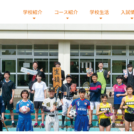
学校紹介
コース紹介
学校生活
入試
校の歴史
学コースβ
出願・入試要項・出願書類
情報
校歌・制服
デジタルコース
国際交流
施設紹介
文理コース
在校生の皆様