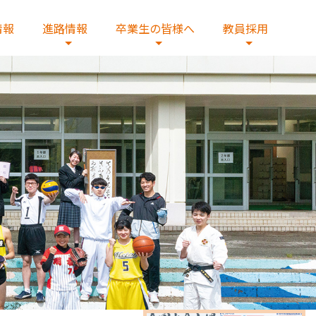
情報
進路情報
卒業生の皆様へ
教員採用
へ
教員の紹介
総合研究コース
証明書発行