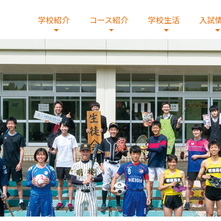
学校紹介
コース紹介
学校生活
入試
校の歴史
学コースβ
出願・入試要項・出願書類
情報
校歌・制服
デジタルコース
国際交流
施設紹介
文理コース
在校生の皆様