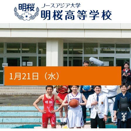
校長のメッセージ
特別進学コースα
年間行事予定
学校案内2026
進路状況
明桜高
特別進
部活動
WEB
出身地
1月21日（水）
アクセスマップ
人間科学コース（通信制）
スクールバス時刻表