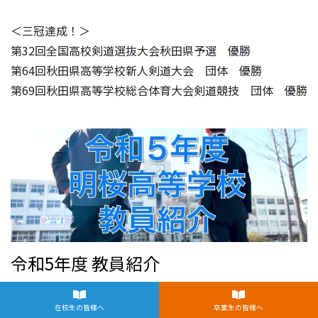
＜三冠達成！＞
第32回全国高校剣道選抜大会秋田県予選 優勝
第64回秋田県高等学校新人剣道大会 団体 優勝
第69回秋田県高等学校総合体育大会剣道競技 団体 優勝
令和5年度 教員紹介
始業式終えて、令和5年度がスタートしました。 明桜高校
在校生の皆様へ
卒業生の皆様へ
の教員は、生徒の夢や目標を全力で支援します。 ”生徒も