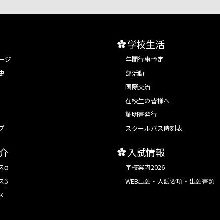
学校生活
ージ
年間行事予定
史
部活動
国際交流
在校生の皆様へ
証明書発行
プ
スクールバス時刻表
介
入試情報
スα
学校案内2026
スβ
WEB出願・入試要項・出願書類
ス