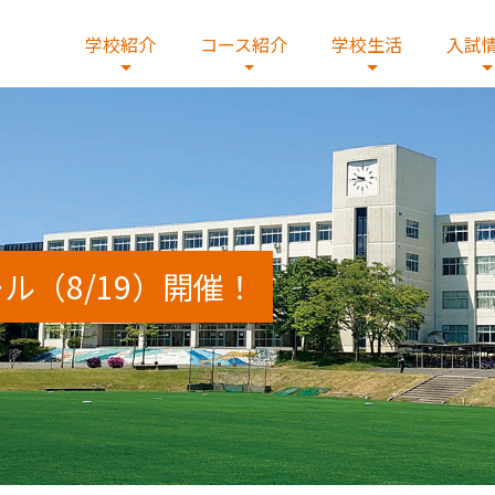
学校紹介
コース紹介
学校生活
入試
校の歴史
学コースβ
出願・入試要項・出願書類
情報
校歌・制服
デジタルコース
国際交流
施設紹介
文理コース
在校生の皆様
ル（8/19）開催！