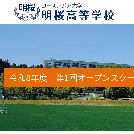
校長のメッセージ
特別進学コースα
年間行事予定
学校案内2026
進路状況
明桜高
特別進
部活動
WEB
出身地
令和8年度 第1回オープンスクー
アクセスマップ
人間科学コース（通信制）
スクールバス時刻表