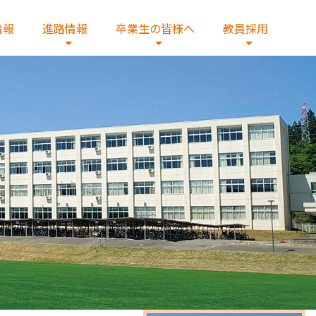
情報
進路情報
卒業生の皆様へ
教員採用
へ
教員の紹介
総合研究コース
証明書発行