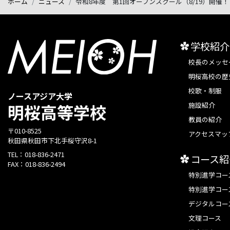
ホーム
ニュース
令和8年度 第1回オープンスクール（8/19）開催！
学校紹介
校長のメッセ
明桜高校の歴
校歌・制服
ノースアジア大学
施設紹介
明桜高等学校
教員の紹介
〒010-8525
アクセスマッ
秋田県秋田市下北手桜守沢8-1
TEL：
018-836-2471
コース紹
FAX：
018-836-2494
特別進学コー
特別進学コー
デジタルコー
文理コース